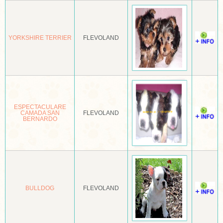
BORDER COLLIE
BORDER TERRIËR
YORKSHIRE TERRIER
FLEVOLAND
BOSTON TERRIËR
BOUVIER
BOUVIER DES FLANDRES
BOXER
ESPECTACULARE
CAMADA SAN
FLEVOLAND
BERNARDO
BRACCO ITALIANO
BRIARD
BROHOLMER
BULL TERRIËR
BULLDOG
FLEVOLAND
BULLMASTIFF