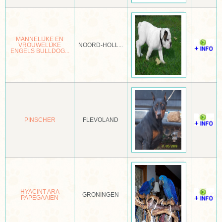
DEERHOUND
DO KHYI
MANNELIJKE EN
VROUWELIJKE
NOORD-HOLL...
ENGELS BULLDOG...
DOBERMANN
DOGO CANARIO
DRENTSE PATRIJSHOND
DREVER
PINSCHER
FLEVOLAND
DUITSE BRAK
DUITSE HERDER
DUITSE PINSCHER
DUITSE STAANDE HOND
HYACINT ARA
GRONINGEN
PAPEGAAIEN
DWERGKEES