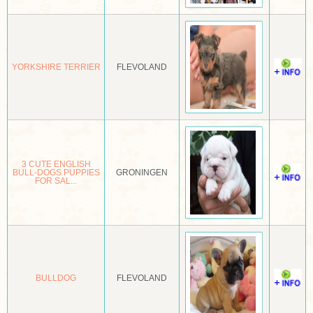
DWERGPINSCHER
DWERGPOEDEL
YORKSHIRE TERRIER
FLEVOLAND
DWERGSCHNAUZER
ENGELSE BULDOG
ENGELSE COCKER SPANIEL
ENGELSE SETTER
3 CUTE ENGLISH
BULL-DOGS PUPPIES
GRONINGEN
ENGELSE SPRINGER SPANIEL
FOR SAL...
ENTLEBUCHER SENNENHOND
EPAGNEUL BLEU DE PICARDIE
EPAGNEUL BRETON
BULLDOG
FLEVOLAND
EPAGNEUL FRANÇAIS