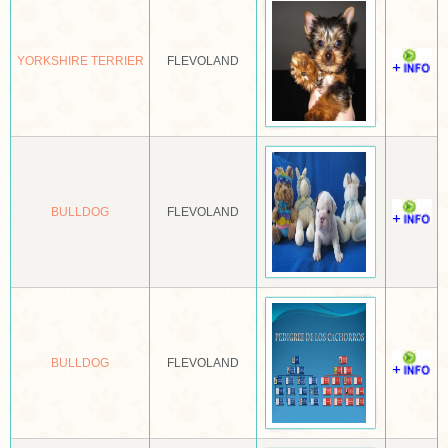
ANATOLISCHE HERDER
YORKSHIRE TERRIER
FLEVOLAND
APPENZELLER SENNENHOND
ARGENTIJNSE DOG
NEDERLANDN CATTLE DOG
AUSTRALISCHE KELPIE
BULLDOG
FLEVOLAND
AUSTRALISCHE SILKY TERRIËR
AUSTRALISCHE TERRIËR
AUTSTRALIAN SHEPPHERD
AZAWAKH
BULLDOG
FLEVOLAND
BARBET
BARSOI