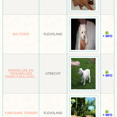
LAIKA WEST-SIBERISCH
LAIKE RUSSISCH EUROPEES
LAKELAND TERRIËR
LANCASHIRE HEELER
MALTESER
FLEVOLAND
LANDSEER
LANGHARIGE SCHOTSE HERDER
LANGHARIGE TECKEL
MANNELIJKE EN
LEEUWHONDJE
VROUWELIJKE
UTRECHT
ENGELS BULLDOG...
LEONBERGER
LHASA APSO
LUNDEHOND
YORKSHIRE TERRIER
FLEVOLAND
MAGYAR AGAR