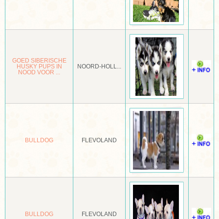
MALTEZER
MANCHESTER TERRIËR
MASTIFF
GOED SIBERISCHE
HUSKY PUPS IN
NOORD-HOLL...
NOOD VOOR ...
MASTIN ESPANOL
MASTINO NAPOLETANO
MECHELSE HERDER
MEXICAANSE NAAKTHOND OF XOLOITZCUINTLE
BULLDOG
FLEVOLAND
MIDDENSLAG KEESHOND
MIDDENSLAGPOEDEL
MIDDENSLAGSCHNAUZER
MINIATURE BULL TERRIËR
BULLDOG
FLEVOLAND