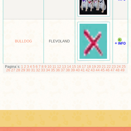
MOPSHOND
MUDI
NEWFOUNDLANDER
BULLDOG
FLEVOLAND
NOORSE BUHUND
NOORSE ELANDHOND
NORBOTTENSPETS (POHJANPYSTYKORVA)
Pagina´s:
1
2
3
4
5
6
7
8
9
10
11
12
13
14
15
16
17
18
19
20
21
22
23
24
25
26
27
28
29
30
31
32
33
34
35
36
37
38
39
40
41
42
43
44
45
46
47
48
49
NORFOLK EN NORWICH TERRIËR
NOVA SCOTIA DUCK TOLLING RETRIEVER
OLD ENGLISCH SHEEPDOG OF BOBTAIL
OOSTENRIJKSE PINSCHER
OTTERHOUND