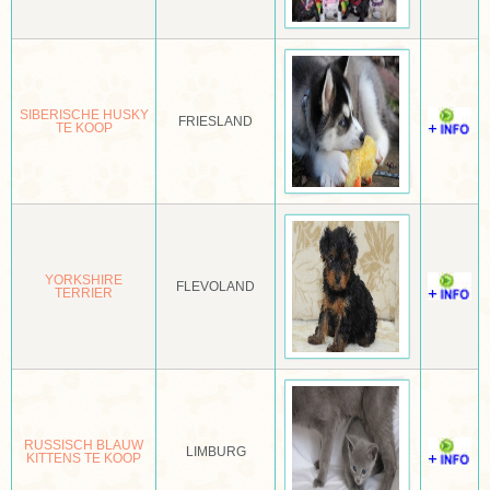
GROENLANDSE HOND
GROTE KEESHOND
SIBERISCHE HUSKY
FRIESLAND
GROTE MÜNSTERLÄNDER
TE KOOP
GROTE POEDEL
HAMILTONSTOVARE
HAVANEZER
YORKSHIRE
FLEVOLAND
TERRIER
HEIDEWACHTEL
HOKKAIDO KEN
HOLLANDSE HERDER
HOLLANDSE SMOUSHOND
RUSSISCH BLAUW
LIMBURG
KITTENS TE KOOP
HOVAWART