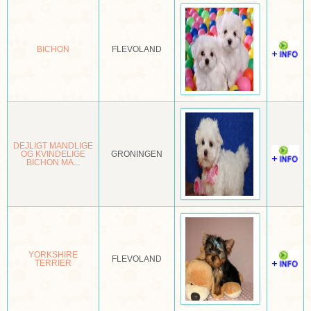
BERGAMASCO
BERGER BLANC SUISSE
BICHON
FLEVOLAND
BERGHOND VAN DE MAREMMEN EN DE ABRUZZEN
BERNER LAUFHUND
BERNER SENNENHOND
DEJLIGT MANDLIGE
BICON FRISÉ
OG KVINDELIGE
GRONINGEN
BICHON MA...
BLOEDHOND OF SINT-HUBERTUSHOND
BOBTAIL
BOHEEMSE TERRIËR
YORKSHIRE
FLEVOLAND
BOLOGNEZER
TERRIER
BORDEAUXDOG