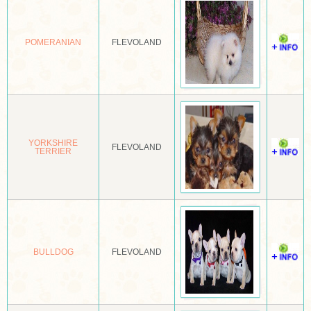
ANATOLISCHE HERDER
POMERANIAN
FLEVOLAND
APPENZELLER SENNENHOND
ARGENTIJNSE DOG
NEDERLANDN CATTLE DOG
AUSTRALISCHE KELPIE
YORKSHIRE
FLEVOLAND
TERRIER
AUSTRALISCHE SILKY TERRIËR
AUSTRALISCHE TERRIËR
AUTSTRALIAN SHEPPHERD
AZAWAKH
BULLDOG
FLEVOLAND
BARBET
BARSOI