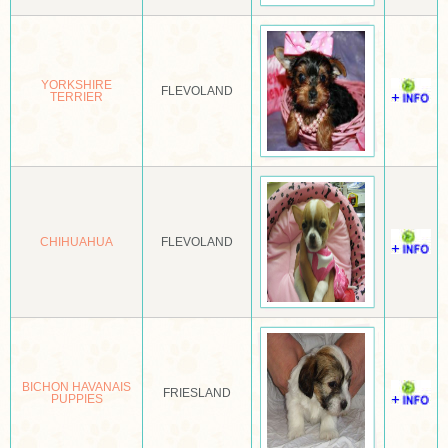
DEERHOUND
DO KHYI
YORKSHIRE
FLEVOLAND
TERRIER
DOBERMANN
DOGO CANARIO
DRENTSE PATRIJSHOND
DREVER
CHIHUAHUA
FLEVOLAND
DUITSE BRAK
DUITSE HERDER
DUITSE PINSCHER
DUITSE STAANDE HOND
BICHON HAVANAIS
FRIESLAND
PUPPIES
DWERGKEES