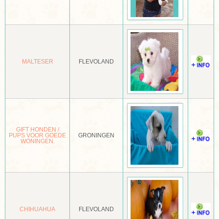
KORTBENIGE JACK RUSSELL TERRIËR
KORTHALS GRIFFON
KORTHARIGE SCHOTSE HERDER
MALTESER
FLEVOLAND
KORTHARIGE TECKEL
KRAZSKI
KROMFOHRLANDER
KUVASZ
GIFT HONDEN /
PUPS VOOR GOEDE
GRONINGEN
WONINGEN.
LABRADOR RETRIEVER
LAEKENSE HERDER
LAGOTTO ROMAGNOLO
LAIKA OOST SIBERISCH
CHIHUAHUA
FLEVOLAND