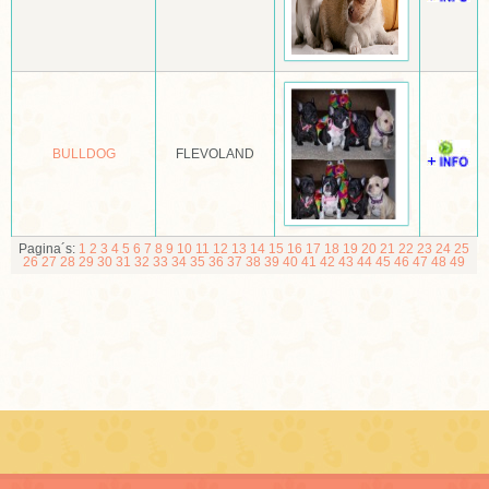
MOPSHOND
MUDI
NEWFOUNDLANDER
BULLDOG
FLEVOLAND
NOORSE BUHUND
NOORSE ELANDHOND
NORBOTTENSPETS (POHJANPYSTYKORVA)
Pagina´s:
1
2
3
4
5
6
7
8
9
10
11
12
13
14
15
16
17
18
19
20
21
22
23
24
25
26
27
28
29
30
31
32
33
34
35
36
37
38
39
40
41
42
43
44
45
46
47
48
49
NORFOLK EN NORWICH TERRIËR
NOVA SCOTIA DUCK TOLLING RETRIEVER
OLD ENGLISCH SHEEPDOG OF BOBTAIL
OOSTENRIJKSE PINSCHER
OTTERHOUND