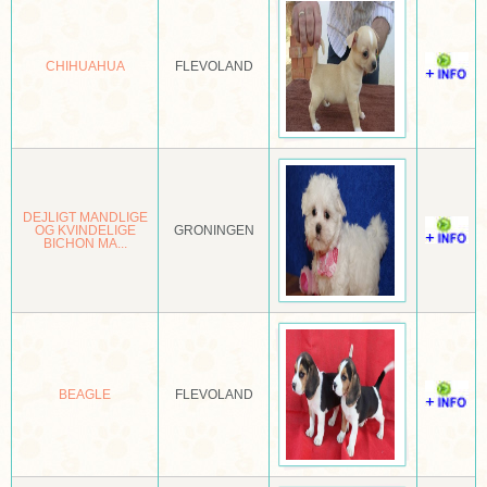
ANATOLISCHE HERDER
CHIHUAHUA
FLEVOLAND
APPENZELLER SENNENHOND
ARGENTIJNSE DOG
NEDERLANDN CATTLE DOG
AUSTRALISCHE KELPIE
DEJLIGT MANDLIGE
OG KVINDELIGE
GRONINGEN
BICHON MA...
AUSTRALISCHE SILKY TERRIËR
AUSTRALISCHE TERRIËR
AUTSTRALIAN SHEPPHERD
AZAWAKH
BEAGLE
FLEVOLAND
BARBET
BARSOI