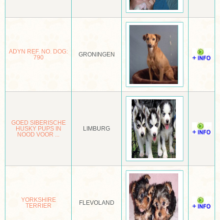
GROENLANDSE HOND
GROTE KEESHOND
ADYN REF. NO. DOG:
GRONINGEN
GROTE MÜNSTERLÄNDER
790
GROTE POEDEL
HAMILTONSTOVARE
HAVANEZER
GOED SIBERISCHE
HUSKY PUPS IN
LIMBURG
HEIDEWACHTEL
NOOD VOOR ...
HOKKAIDO KEN
HOLLANDSE HERDER
HOLLANDSE SMOUSHOND
YORKSHIRE
FLEVOLAND
TERRIER
HOVAWART