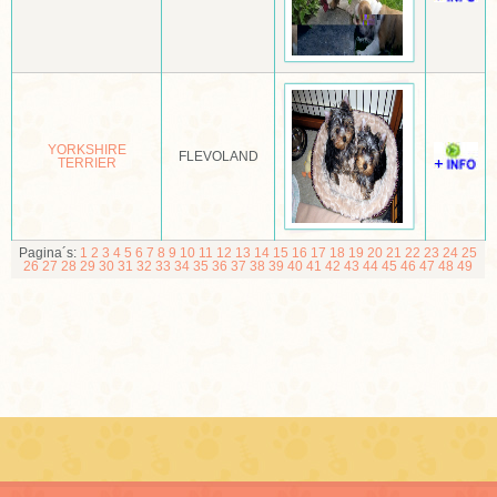
MOPSHOND
MUDI
NEWFOUNDLANDER
YORKSHIRE
FLEVOLAND
NOORSE BUHUND
TERRIER
NOORSE ELANDHOND
NORBOTTENSPETS (POHJANPYSTYKORVA)
Pagina´s:
1
2
3
4
5
6
7
8
9
10
11
12
13
14
15
16
17
18
19
20
21
22
23
24
25
26
27
28
29
30
31
32
33
34
35
36
37
38
39
40
41
42
43
44
45
46
47
48
49
NORFOLK EN NORWICH TERRIËR
NOVA SCOTIA DUCK TOLLING RETRIEVER
OLD ENGLISCH SHEEPDOG OF BOBTAIL
OOSTENRIJKSE PINSCHER
OTTERHOUND