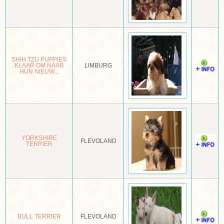
LAIKA WEST-SIBERISCH
LAIKE RUSSISCH EUROPEES
LAKELAND TERRIËR
SHIH TZU PUPPIES
LANCASHIRE HEELER
KLAAR OM NAAR
LIMBURG
HUN NIEUW...
LANDSEER
LANGHARIGE SCHOTSE HERDER
LANGHARIGE TECKEL
YORKSHIRE
LEEUWHONDJE
FLEVOLAND
TERRIER
LEONBERGER
LHASA APSO
LUNDEHOND
BULL TERRIER
FLEVOLAND
MAGYAR AGAR