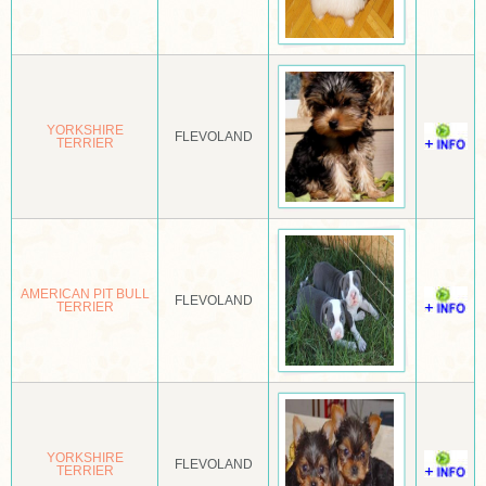
KORTBENIGE JACK RUSSELL TERRIËR
KORTHALS GRIFFON
KORTHARIGE SCHOTSE HERDER
YORKSHIRE
FLEVOLAND
KORTHARIGE TECKEL
TERRIER
KRAZSKI
KROMFOHRLANDER
KUVASZ
AMERICAN PIT BULL
FLEVOLAND
TERRIER
LABRADOR RETRIEVER
LAEKENSE HERDER
LAGOTTO ROMAGNOLO
LAIKA OOST SIBERISCH
YORKSHIRE
FLEVOLAND
TERRIER