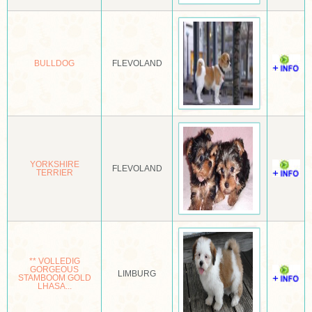
DEERHOUND
DO KHYI
BULLDOG
FLEVOLAND
DOBERMANN
DOGO CANARIO
DRENTSE PATRIJSHOND
DREVER
YORKSHIRE
FLEVOLAND
TERRIER
DUITSE BRAK
DUITSE HERDER
DUITSE PINSCHER
** VOLLEDIG
DUITSE STAANDE HOND
GORGEOUS
LIMBURG
STAMBOOM GOLD
LHASA...
DWERGKEES