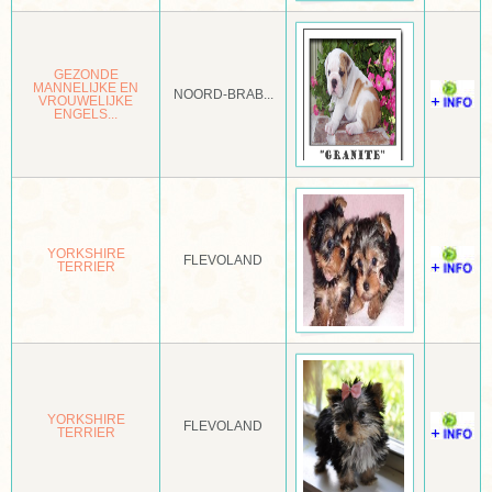
CHINESE NAAKTHOND
GEZONDE
CHOW-CHOW KORTHARIG
MANNELIJKE EN
NOORD-BRAB...
VROUWELIJKE
ENGELS...
CHOW-CHOW LANGHARIG
CIRNECO DELL'ETNA
CLUMBER SPANIEL
YORKSHIRE
COCKER SPANIEL
FLEVOLAND
TERRIER
COTON DE TULÉAR
CURLY COATED RETRIEVER
DALMATISCHE HOND
YORKSHIRE
FLEVOLAND
DANDIE DINMONT TERRIËR
TERRIER
DEENSE DOG