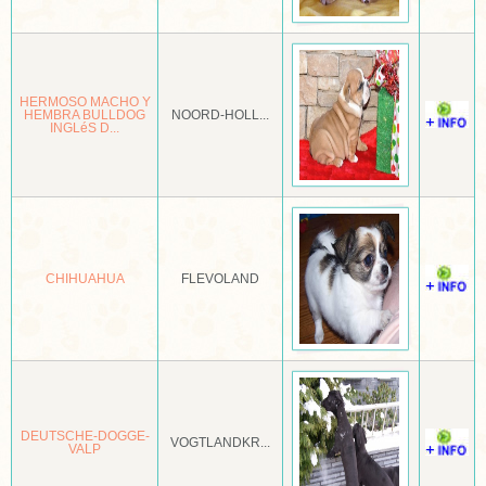
FRIESE STABY
GALGO ESPAÑOL
GASCON SAINTONGEOIS
HERMOSO MACHO Y
HEMBRA BULLDOG
NOORD-HOLL...
INGLéS D...
GLEN OF IMAALTERRIËR
GOLDEN RETRIEVER
GORDON SETTER
GRAND BASSET GRIFFON VENDÉEN
CHIHUAHUA
FLEVOLAND
GREYHOUND
GRIFFON BELGE
GRIFFON BLUE DE GASCOGNE
GRIFFON BRUXELLOIS
DEUTSCHE-DOGGE-
VOGTLANDKR...
VALP
GROENENDAELER