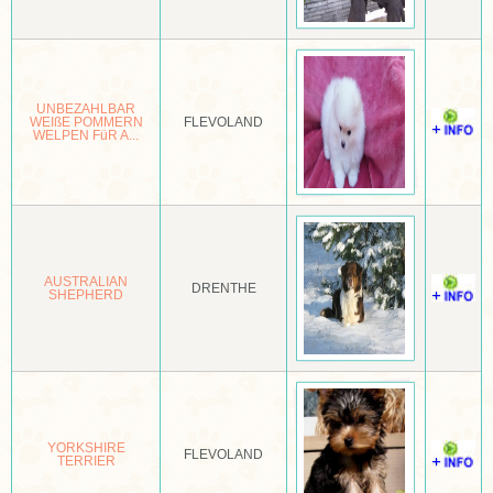
GROENLANDSE HOND
GROTE KEESHOND
UNBEZAHLBAR
WEIßE POMMERN
FLEVOLAND
GROTE MÜNSTERLÄNDER
WELPEN FüR A...
GROTE POEDEL
HAMILTONSTOVARE
HAVANEZER
AUSTRALIAN
DRENTHE
SHEPHERD
HEIDEWACHTEL
HOKKAIDO KEN
HOLLANDSE HERDER
HOLLANDSE SMOUSHOND
YORKSHIRE
FLEVOLAND
TERRIER
HOVAWART