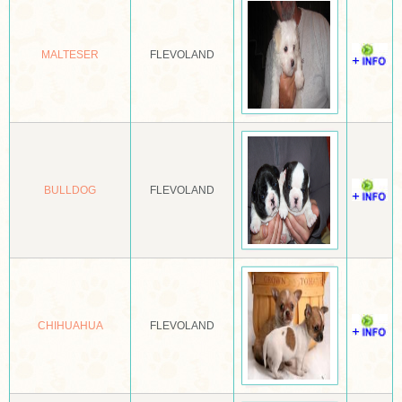
ANATOLISCHE HERDER
MALTESER
FLEVOLAND
APPENZELLER SENNENHOND
ARGENTIJNSE DOG
NEDERLANDN CATTLE DOG
AUSTRALISCHE KELPIE
BULLDOG
FLEVOLAND
AUSTRALISCHE SILKY TERRIËR
AUSTRALISCHE TERRIËR
AUTSTRALIAN SHEPPHERD
AZAWAKH
CHIHUAHUA
FLEVOLAND
BARBET
BARSOI