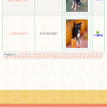
RECHERCHE...
MOPSHOND
MUDI
NEWFOUNDLANDER
CHIHUAHUA
FLEVOLAND
NOORSE BUHUND
NOORSE ELANDHOND
NORBOTTENSPETS (POHJANPYSTYKORVA)
Pagina´s:
1
2
3
4
5
6
7
8
9
10
11
12
13
14
15
16
17
18
19
20
21
22
23
24
25
26
27
28
29
30
31
32
33
34
35
36
37
38
39
40
41
42
43
44
45
46
47
48
49
NORFOLK EN NORWICH TERRIËR
NOVA SCOTIA DUCK TOLLING RETRIEVER
OLD ENGLISCH SHEEPDOG OF BOBTAIL
OOSTENRIJKSE PINSCHER
OTTERHOUND