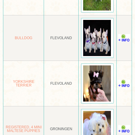
KORTBENIGE JACK RUSSELL TERRIËR
KORTHALS GRIFFON
KORTHARIGE SCHOTSE HERDER
BULLDOG
FLEVOLAND
KORTHARIGE TECKEL
KRAZSKI
KROMFOHRLANDER
KUVASZ
YORKSHIRE
FLEVOLAND
TERRIER
LABRADOR RETRIEVER
LAEKENSE HERDER
LAGOTTO ROMAGNOLO
LAIKA OOST SIBERISCH
REGISTERED, 4 MINI
GRONINGEN
MALTESE PUPPIES