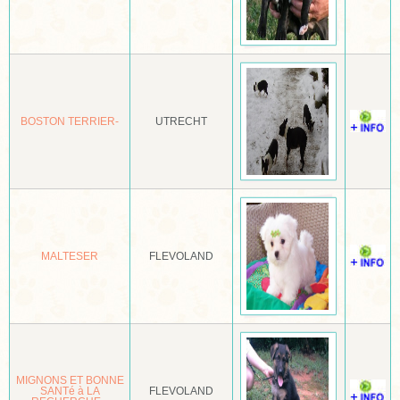
MALTEZER
MANCHESTER TERRIËR
MASTIFF
BOSTON TERRIER-
UTRECHT
MASTIN ESPANOL
MASTINO NAPOLETANO
MECHELSE HERDER
MEXICAANSE NAAKTHOND OF XOLOITZCUINTLE
MALTESER
FLEVOLAND
MIDDENSLAG KEESHOND
MIDDENSLAGPOEDEL
MIDDENSLAGSCHNAUZER
MIGNONS ET BONNE
MINIATURE BULL TERRIËR
SANTé à LA
FLEVOLAND