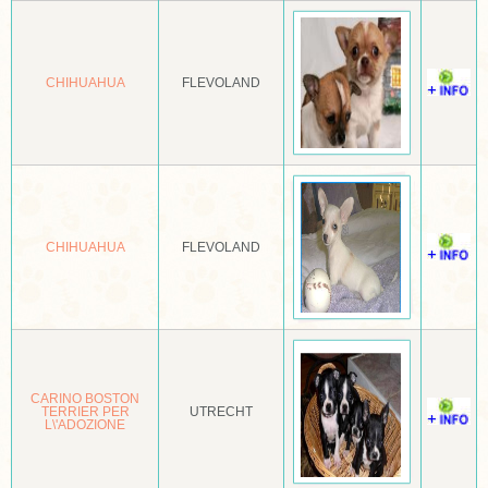
BORDER COLLIE
BORDER TERRIËR
CHIHUAHUA
FLEVOLAND
BOSTON TERRIËR
BOUVIER
BOUVIER DES FLANDRES
BOXER
CHIHUAHUA
FLEVOLAND
BRACCO ITALIANO
BRIARD
BROHOLMER
CARINO BOSTON
BULL TERRIËR
TERRIER PER
UTRECHT
L\'ADOZIONE
BULLMASTIFF