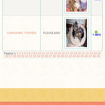
MOPSHOND
MUDI
NEWFOUNDLANDER
YORKSHIRE TERRIER
FLEVOLAND
NOORSE BUHUND
NOORSE ELANDHOND
NORBOTTENSPETS (POHJANPYSTYKORVA)
Pagina´s:
1
2
3
4
5
6
7
8
9
10
11
12
13
14
15
16
17
18
19
20
21
22
23
24
25
26
27
28
29
30
31
32
33
34
35
36
37
38
39
40
41
42
43
44
45
46
47
48
49
NORFOLK EN NORWICH TERRIËR
NOVA SCOTIA DUCK TOLLING RETRIEVER
OLD ENGLISCH SHEEPDOG OF BOBTAIL
OOSTENRIJKSE PINSCHER
OTTERHOUND