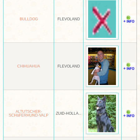
ANATOLISCHE HERDER
BULLDOG
FLEVOLAND
APPENZELLER SENNENHOND
ARGENTIJNSE DOG
NEDERLANDN CATTLE DOG
AUSTRALISCHE KELPIE
CHIHUAHUA
FLEVOLAND
AUSTRALISCHE SILKY TERRIËR
AUSTRALISCHE TERRIËR
AUTSTRALIAN SHEPPHERD
AZAWAKH
ALTUTSCHER-
ZUID-HOLLA...
SCHäFERHUND-VALP
BARBET
BARSOI