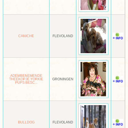
KORTBENIGE JACK RUSSELL TERRIËR
KORTHALS GRIFFON
KORTHARIGE SCHOTSE HERDER
CANICHE
FLEVOLAND
KORTHARIGE TECKEL
KRAZSKI
KROMFOHRLANDER
KUVASZ
ADEMBENEMENDE
THEEKOPJE YORKIE
GRONINGEN
PUPS BESC...
LABRADOR RETRIEVER
LAEKENSE HERDER
LAGOTTO ROMAGNOLO
LAIKA OOST SIBERISCH
BULLDOG
FLEVOLAND