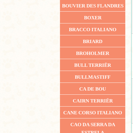
BOUVIER DES FLANDRES
BOXER
BRACCO ITALIANO
BRIARD
BROHOLMER
BULL TERRIËR
BULLMASTIFF
CA DE BOU
CAIRN TERRIËR
CANE CORSO ITALIANO
CAO DA SERRA DA
ESTRELA