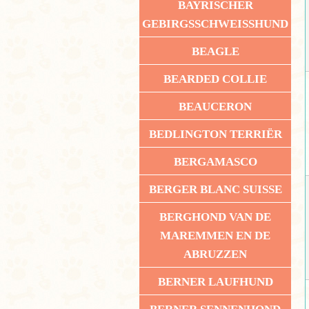
BAYRISCHER
GEBIRGSSCHWEISSHUND
BEAGLE
BEARDED COLLIE
BEAUCERON
BEDLINGTON TERRIËR
BERGAMASCO
BERGER BLANC SUISSE
BERGHOND VAN DE
MAREMMEN EN DE
ABRUZZEN
BERNER LAUFHUND