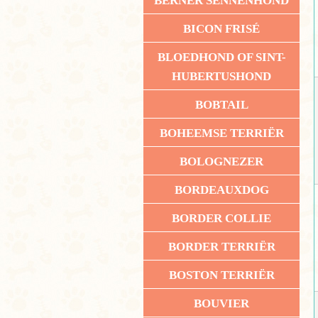
BERNER SENNENHOND
BICON FRISÉ
BLOEDHOND OF SINT-
HUBERTUSHOND
BOBTAIL
BOHEEMSE TERRIËR
BOLOGNEZER
BORDEAUXDOG
BORDER COLLIE
BORDER TERRIËR
BOSTON TERRIËR
BOUVIER