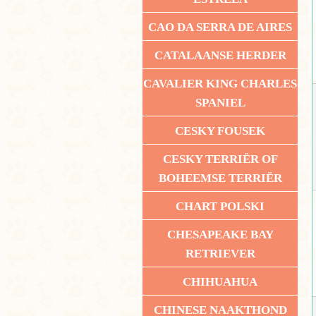
CAO DA SERRA DE AIRES
CATALAANSE HERDER
CAVALIER KING CHARLES
SPANIEL
CESKY FOUSEK
CESKY TERRIËR OF
BOHEEMSE TERRIËR
CHART POLSKI
CHESAPEAKE BAY
RETRIEVER
CHIHUAHUA
CHINESE NAAKTHOND