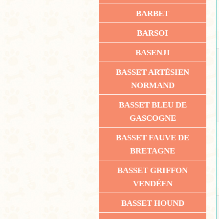
BARBET
BARSOI
BASENJI
BASSET ARTÉSIEN
NORMAND
BASSET BLEU DE
GASCOGNE
BASSET FAUVE DE
BRETAGNE
BASSET GRIFFON
VENDÉEN
BASSET HOUND