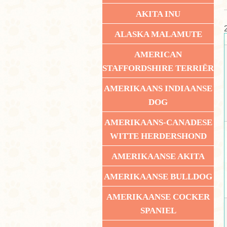
AKITA INU
ALASKA MALAMUTE
AMERICAN
STAFFORDSHIRE TERRIËR
AMERIKAANS INDIAANSE
DOG
AMERIKAANS-CANADESE
WITTE HERDERSHOND
AMERIKAANSE AKITA
AMERIKAANSE BULLDOG
AMERIKAANSE COCKER
SPANIEL