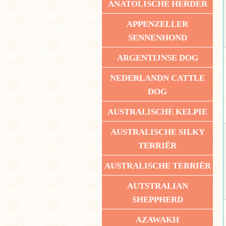
ANATOLISCHE HERDER
APPENZELLER
SENNENHOND
ARGENTIJNSE DOG
NEDERLANDN CATTLE
DOG
AUSTRALISCHE KELPIE
AUSTRALISCHE SILKY
TERRIËR
AUSTRALISCHE TERRIËR
AUTSTRALIAN
SHEPPHERD
AZAWAKH