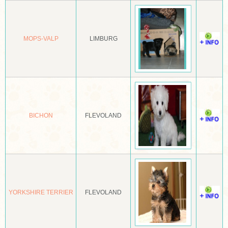
BORDER COLLIE
BORDER TERRIËR
MOPS-VALP
LIMBURG
BOSTON TERRIËR
BOUVIER
BOUVIER DES FLANDRES
BOXER
BICHON
FLEVOLAND
BRACCO ITALIANO
BRIARD
BROHOLMER
BULL TERRIËR
YORKSHIRE TERRIER
FLEVOLAND
BULLMASTIFF