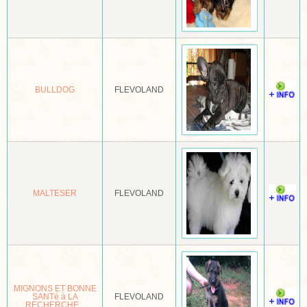
LAIKA WEST-SIBERISCH
LAIKE RUSSISCH EUROPEES
LAKELAND TERRIËR
LANCASHIRE HEELER
BULLDOG
FLEVOLAND
LANDSEER
LANGHARIGE SCHOTSE HERDER
LANGHARIGE TECKEL
LEEUWHONDJE
MALTESER
FLEVOLAND
LEONBERGER
LHASA APSO
LUNDEHOND
MIGNONS ET BONNE
SANTé à LA
FLEVOLAND
MAGYAR AGAR
RECHERCHE...