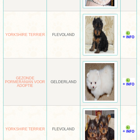
GROENLANDSE HOND
GROTE KEESHOND
YORKSHIRE TERRIER
FLEVOLAND
GROTE MÜNSTERLÄNDER
GROTE POEDEL
HAMILTONSTOVARE
HAVANEZER
GEZONDE
PORMERANIAN VOOR
GELDERLAND
HEIDEWACHTEL
ADOPTIE
HOKKAIDO KEN
HOLLANDSE HERDER
HOLLANDSE SMOUSHOND
YORKSHIRE TERRIER
FLEVOLAND
HOVAWART