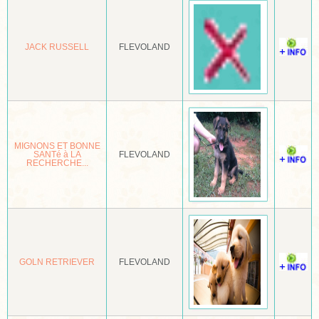
BASENJI
BASSET ARTÉSIEN NORMAND
JACK RUSSELL
FLEVOLAND
BASSET BLEU DE GASCOGNE
BASSET FAUVE DE BRETAGNE
BASSET GRIFFON VENDÉEN
MIGNONS ET BONNE
SANTé à LA
FLEVOLAND
BASSET HOUND
RECHERCHE...
BAYRISCHER GEBIRGSSCHWEISSHUND
BEAGLE
BEARDED COLLIE
GOLN RETRIEVER
FLEVOLAND
BEAUCERON
BEDLINGTON TERRIËR