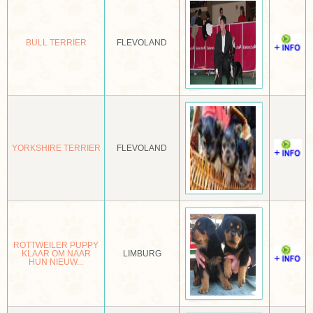
ANATOLISCHE HERDER
BULL TERRIER
FLEVOLAND
APPENZELLER SENNENHOND
ARGENTIJNSE DOG
NEDERLANDN CATTLE DOG
AUSTRALISCHE KELPIE
YORKSHIRE TERRIER
FLEVOLAND
AUSTRALISCHE SILKY TERRIËR
AUSTRALISCHE TERRIËR
AUTSTRALIAN SHEPPHERD
ROTTWEILER PUPPY
AZAWAKH
KLAAR OM NAAR
LIMBURG
HUN NIEUW...
BARBET
BARSOI