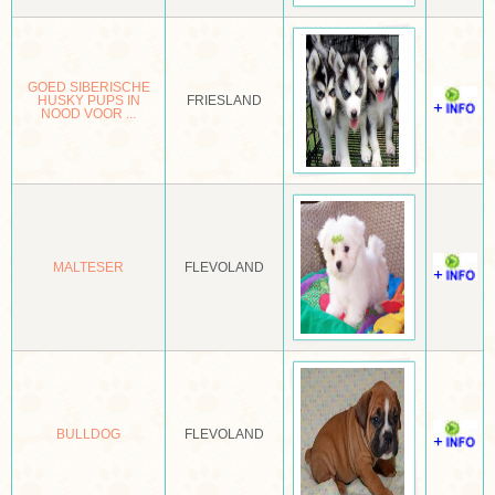
DEERHOUND
DO KHYI
GOED SIBERISCHE
HUSKY PUPS IN
FRIESLAND
NOOD VOOR ...
DOBERMANN
DOGO CANARIO
DRENTSE PATRIJSHOND
DREVER
MALTESER
FLEVOLAND
DUITSE BRAK
DUITSE HERDER
DUITSE PINSCHER
DUITSE STAANDE HOND
BULLDOG
FLEVOLAND
DWERGKEES