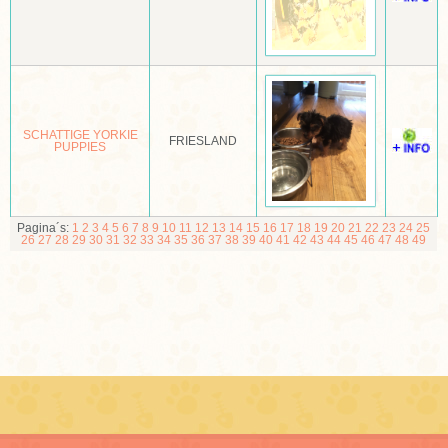
MOPSHOND
MUDI
NEWFOUNDLANDER
SCHATTIGE YORKIE
FRIESLAND
NOORSE BUHUND
PUPPIES
NOORSE ELANDHOND
NORBOTTENSPETS (POHJANPYSTYKORVA)
Pagina´s:
1
2
3
4
5
6
7
8
9
10
11
12
13
14
15
16
17
18
19
20
21
22
23
24
25
26
27
28
29
30
31
32
33
34
35
36
37
38
39
40
41
42
43
44
45
46
47
48
49
NORFOLK EN NORWICH TERRIËR
NOVA SCOTIA DUCK TOLLING RETRIEVER
OLD ENGLISCH SHEEPDOG OF BOBTAIL
OOSTENRIJKSE PINSCHER
OTTERHOUND